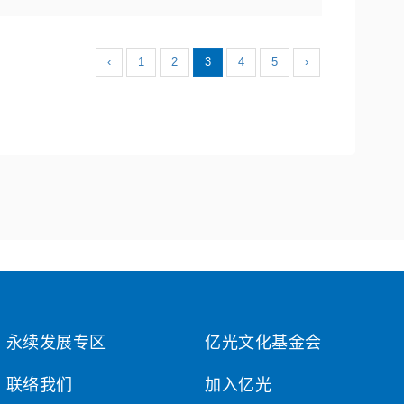
‹
1
2
3
4
5
›
永续发展专区
亿光文化基金会
联络我们
加入亿光