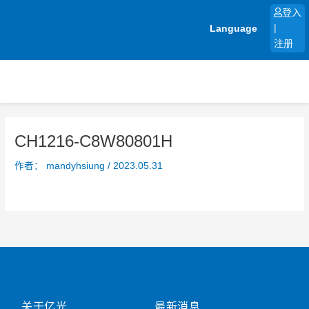
跳
登入
至
Language
|
内
注册
容
CH1216-C8W80801H
作者：
mandyhsiung
/
2023.05.31
关于亿光
最新消息