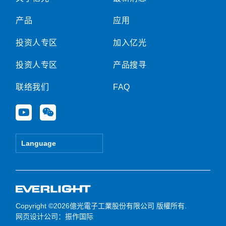
产品
应用
投资人专区
加入亿光
投资人专区
产品搜寻
联络我们
FAQ
Y
W
o
e
u
i
t
x
Language
u
i
b
n
e
Copyright ©2026億光電子工業股份有限公司 版權所有.
网页设计公司
：振作国际