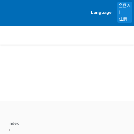
跳
登入
至
Language
|
内
注册
容
Index