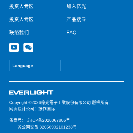
投资人专区
加入亿光
投资人专区
产品搜寻
联络我们
FAQ
Y
W
o
e
u
i
t
x
Language
u
i
b
n
e
Copyright ©2026億光電子工業股份有限公司 版權所有.
网页设计公司
：振作国际
备案号：
苏ICP备2020067806号
苏公网安备 32050902101238号