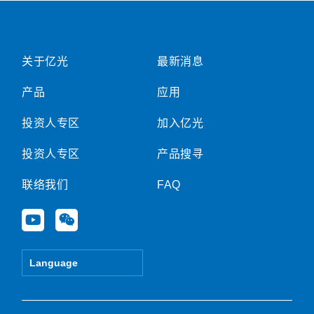
关于亿光
最新消息
产品
应用
投资人专区
加入亿光
投资人专区
产品搜寻
联络我们
FAQ
Y
W
o
e
u
i
t
x
Language
u
i
b
n
e