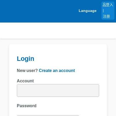
跳
登入
至
Language
|
内
注册
容
Login
New user?
Create an account
Account
Password