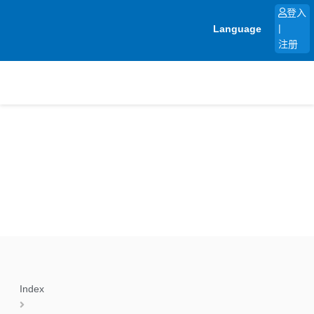
跳
登入
至
Language
|
内
注册
容
Index