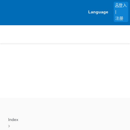
跳
登入
至
Language
|
内
注册
容
Index