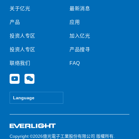
关于亿光
最新消息
产品
应用
投资人专区
加入亿光
投资人专区
产品搜寻
联络我们
FAQ
Y
W
o
e
u
i
t
x
Language
u
i
b
n
e
Copyright ©2026億光電子工業股份有限公司 版權所有.