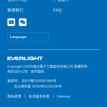
联络我们
FAQ
Y
W
o
e
u
i
t
x
Language
u
i
b
n
e
Copyright ©2026億光電子工業股份有限公司 版權所有.
网页设计公司
：振作国际
备案号：
苏ICP备2020067806号
苏公网安备 32050902101238号
隐私政策
会员服务条款
Sitemap