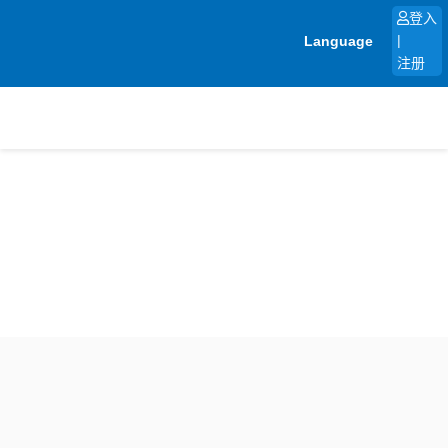
跳
登入
至
Language
|
内
注册
容