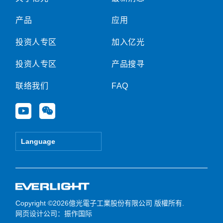
产品
应用
投资人专区
加入亿光
投资人专区
产品搜寻
联络我们
FAQ
Y
W
o
e
u
i
t
x
Language
u
i
b
n
e
Copyright ©2026億光電子工業股份有限公司 版權所有.
网页设计公司
：振作国际