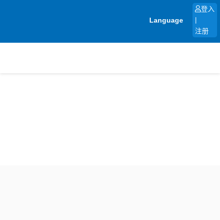
跳
登入
至
Language
|
内
注册
容