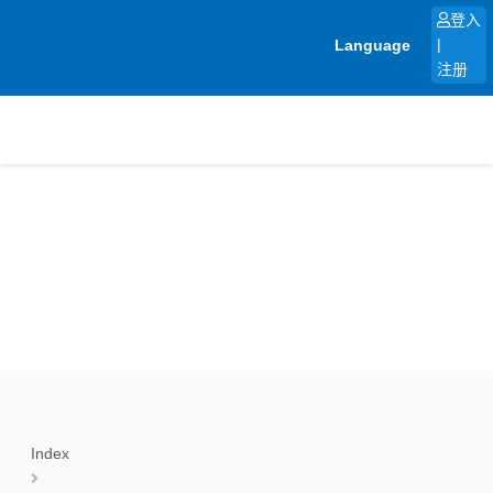
跳
登入
至
Language
|
内
注册
容
Index