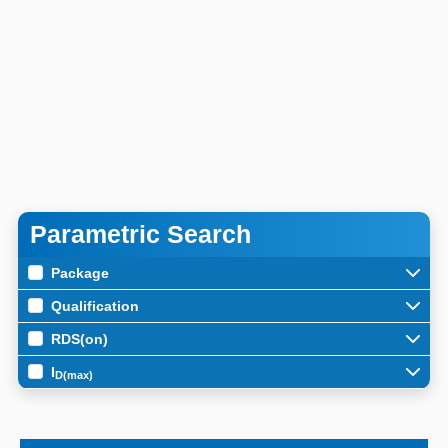
Parametric Search
Package
Qualification
RDS(on)
I
D(max)