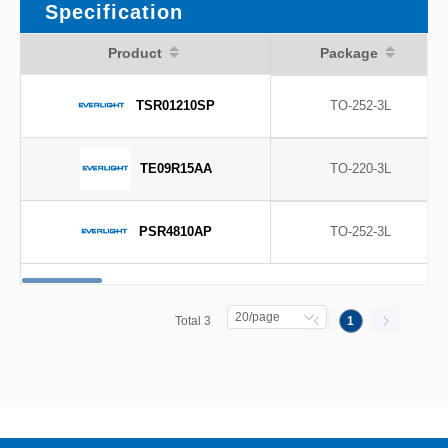
Specification
Product
Package
TSR01210SP
TO-252-3L
TE09R15AA
TO-220-3L
PSR4810AP
TO-252-3L
20/page
Total 3
1