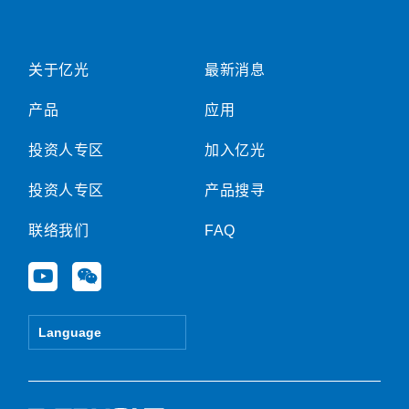
关于亿光
最新消息
产品
应用
投资人专区
加入亿光
投资人专区
产品搜寻
联络我们
FAQ
Y
W
o
e
u
i
t
x
Language
u
i
b
n
e