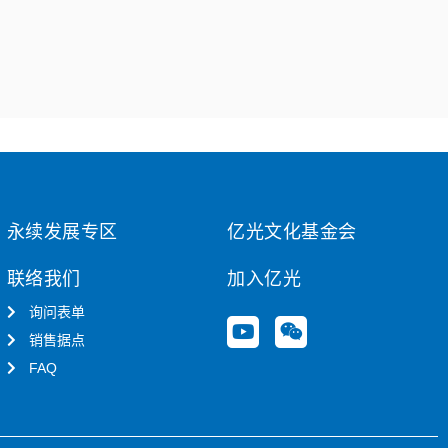
永续发展专区
亿光文化基金会
联络我们
加入亿光
询问表单
Y
W
销售据点
o
e
u
i
FAQ
t
x
u
i
b
n
e