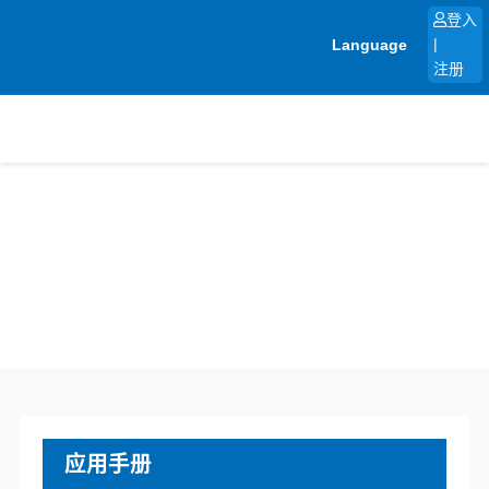
跳
登入
至
Language
|
内
注册
容
应用手册