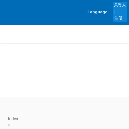
跳
登入
至
Language
|
内
注册
容
Index