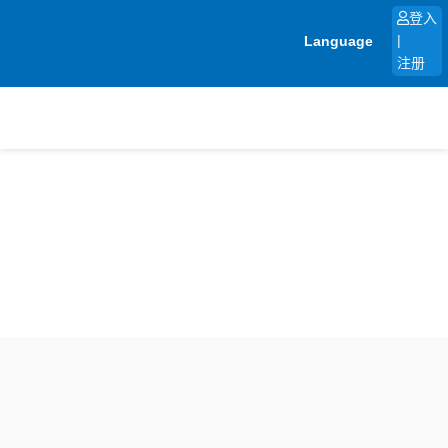
跳
登入
至
Language
|
内
注册
容