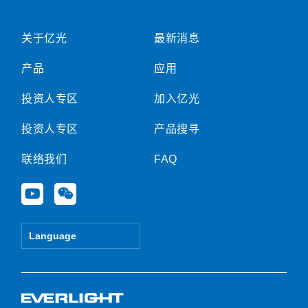
关于亿光
最新消息
产品
应用
投资人专区
加入亿光
投资人专区
产品搜寻
联络我们
FAQ
Y
W
o
e
u
i
t
x
Language
u
i
b
n
e