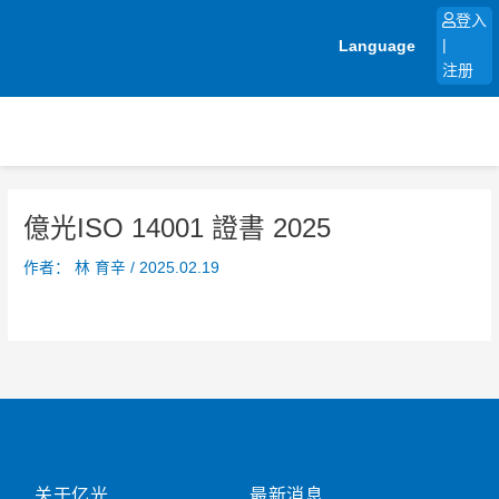
跳
登入
至
Language
|
内
注册
容
億光ISO 14001 證書 2025
作者：
林 育辛
/
2025.02.19
关于亿光
最新消息