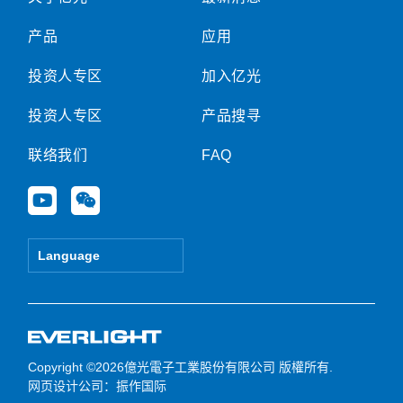
产品
应用
投资人专区
加入亿光
投资人专区
产品搜寻
联络我们
FAQ
Y
W
o
e
u
i
t
x
Language
u
i
b
n
e
Copyright ©2026億光電子工業股份有限公司 版權所有.
网页设计公司
：振作国际