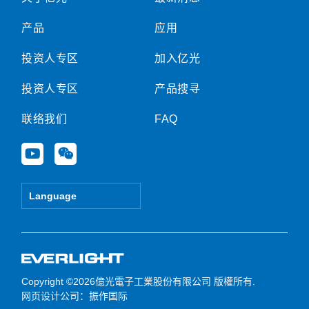
产品
应用
投资人专区
加入亿光
投资人专区
产品搜寻
联络我们
FAQ
Y
W
o
e
u
i
t
x
Language
u
i
b
n
e
Copyright ©2026億光電子工業股份有限公司 版權所有.
网页设计公司
：振作国际