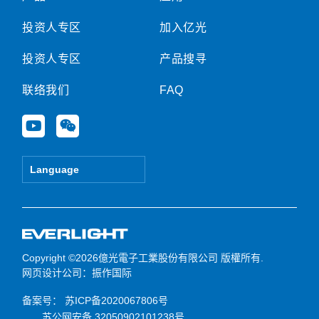
投资人专区
加入亿光
投资人专区
产品搜寻
联络我们
FAQ
Y
W
o
e
u
i
t
x
Language
u
i
b
n
e
Copyright ©2026億光電子工業股份有限公司 版權所有.
网页设计公司
：振作国际
备案号：
苏ICP备2020067806号
苏公网安备 32050902101238号