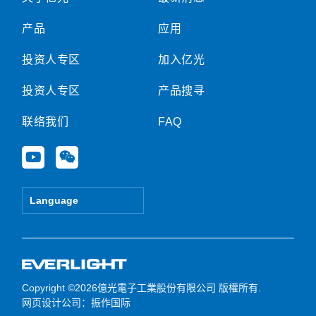
产品
应用
投资人专区
加入亿光
投资人专区
产品搜寻
联络我们
FAQ
Y
W
o
e
u
i
t
x
Language
u
i
b
n
e
Copyright ©2026億光電子工業股份有限公司 版權所有.
网页设计公司
：振作国际