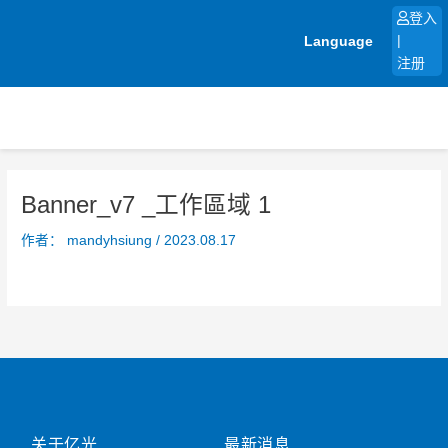
跳
登入
至
Language
|
内
注册
容
Banner_v7 _工作區域 1
作者：
mandyhsiung
/
2023.08.17
关于亿光
最新消息