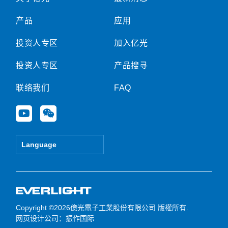
产品
应用
投资人专区
加入亿光
投资人专区
产品搜寻
联络我们
FAQ
Y
W
o
e
u
i
t
x
Language
u
i
b
n
e
Copyright ©2026億光電子工業股份有限公司 版權所有.
网页设计公司
：振作国际