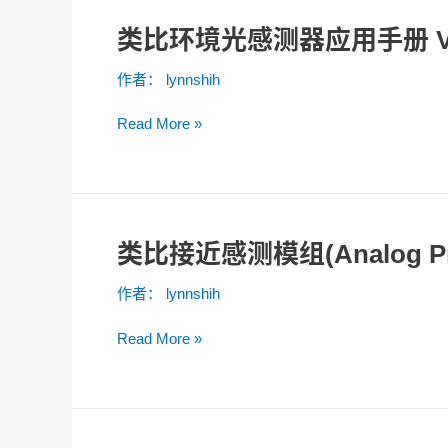
器
类比环境光感测器应用手册 V2
类
CLS-
比
16D24-
作者：
lynnshih
环
44-
境
DF8/TR8
Read More »
光
应
感
用
测
手
器
册
应
V1.0
类比接近感测模组(Analog Pr
类
用
比
手
作者：
lynnshih
接
册
近
V2.0
Read More »
感
测
模
组
(Analog