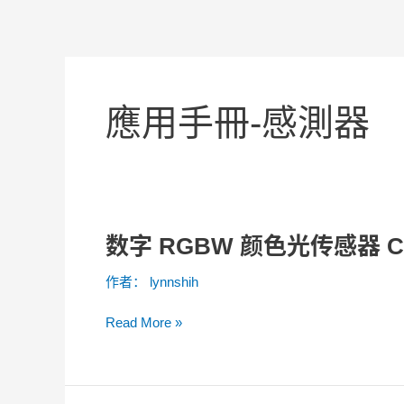
應用手冊-感測器
数字 RGBW 颜色光传感器 CLS-
数
字
作者：
lynnshih
RGBW
颜
Read More »
色
光
传
感