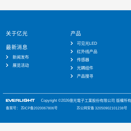
器
APM-
16D24-
310
关于亿光
产品
应
用
可见光LED
最新消息
手
红外线产品
册
新闻发布
传感器
V1.2
展览活动
光耦组件
产品搜寻
Copyright ©2026億光電子工業股份有限公司 版權所有
备案号：
苏ICP备2020067806号
苏公网安备 32050902101238号