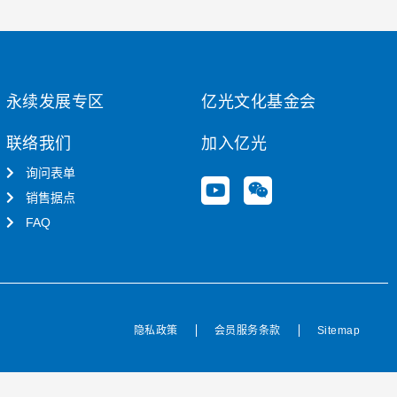
永续发展专区
亿光文化基金会
联络我们
加入亿光
询问表单
Y
W
销售据点
o
e
u
i
FAQ
t
x
u
i
b
n
e
隐私政策
会员服务条款
Sitemap