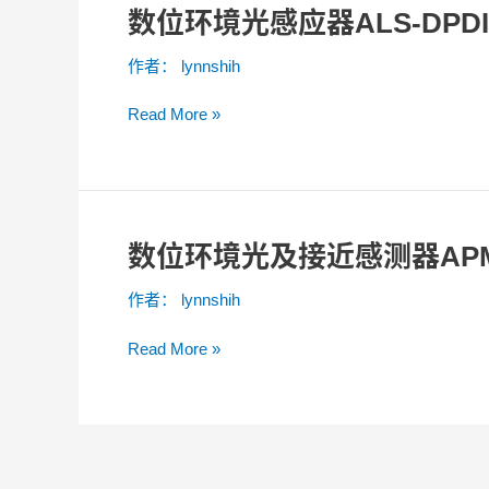
数位环境光感应器ALS-DPDIC1
数
Proximity
位
Module)
作者：
lynnshih
环
TWS
境
耳
Read More »
光
机
感
配
应
戴
器
检
ALS-
测
数位环境光及接近感测器APM-16
数
DPDIC17-
应
位
78C-
用
作者：
lynnshih
环
L749
手
境
应
册
Read More »
光
用
V1.0
及
手
接
册
近
V1.2
感
测