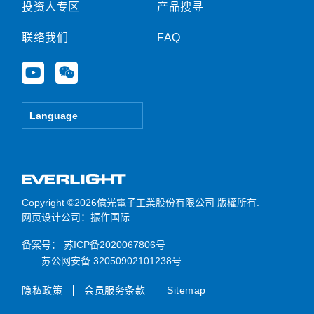
投资人专区
产品搜寻
联络我们
FAQ
Y
W
o
e
u
i
t
x
Language
u
i
b
n
e
Copyright ©2026億光電子工業股份有限公司 版權所有.
网页设计公司
：振作国际
备案号：
苏ICP备2020067806号
苏公网安备 32050902101238号
隐私政策
会员服务条款
Sitemap