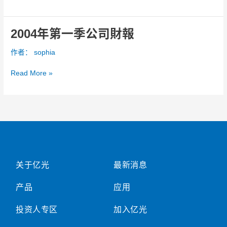
公
司
財
2004年第一季公司財報
2004
報
年
作者：
sophia
第
一
Read More »
季
公
司
財
報
关于亿光
最新消息
产品
应用
投资人专区
加入亿光