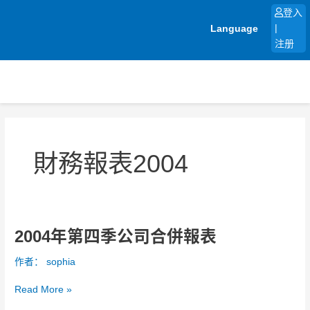
跳
登入
至
Language
|
内
注册
容
財務報表2004
2004年第四季公司合併報表
2004
年
作者：
sophia
第
四
Read More »
季
公