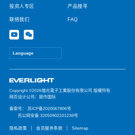
投资人专区
产品搜寻
联络我们
FAQ
Y
W
o
e
u
i
t
x
Language
u
i
b
n
e
Copyright ©2026億光電子工業股份有限公司 版權所有.
网页设计公司
：振作国际
备案号：
苏ICP备2020067806号
苏公网安备 32050902101238号
隐私政策
会员服务条款
Sitemap