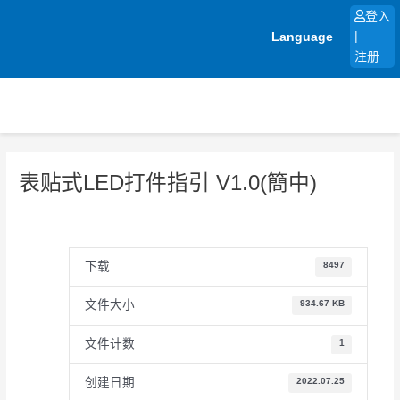
跳
登入
至
Language
|
内
注册
容
表贴式LED打件指引 V1.0(簡中)
下载
8497
文件大小
934.67 KB
文件计数
1
创建日期
2022.07.25