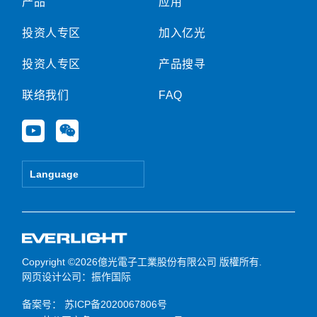
产品
应用
投资人专区
加入亿光
投资人专区
产品搜寻
联络我们
FAQ
Y
W
o
e
u
i
t
x
Language
u
i
b
n
e
Copyright ©2026億光電子工業股份有限公司 版權所有.
网页设计公司
：振作国际
备案号：
苏ICP备2020067806号