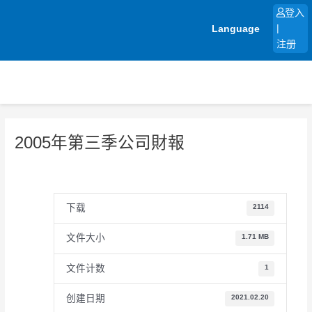
跳
登入
至
Language
|
内
注册
容
2005年第三季公司財報
下载
2114
文件大小
1.71 MB
文件计数
1
创建日期
2021.02.20