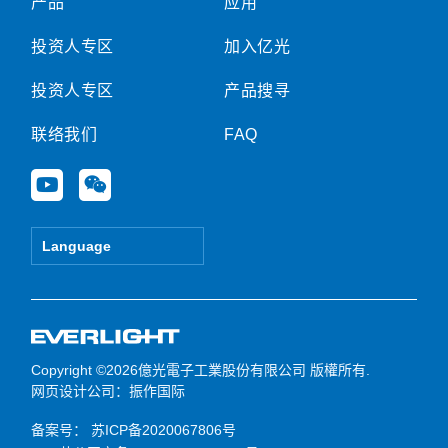
产品
应用
投资人专区
加入亿光
投资人专区
产品搜寻
联络我们
FAQ
Y
W
o
e
u
i
t
x
Language
u
i
b
n
e
Copyright ©2026億光電子工業股份有限公司 版權所有.
网页设计公司
：振作国际
备案号：
苏ICP备2020067806号