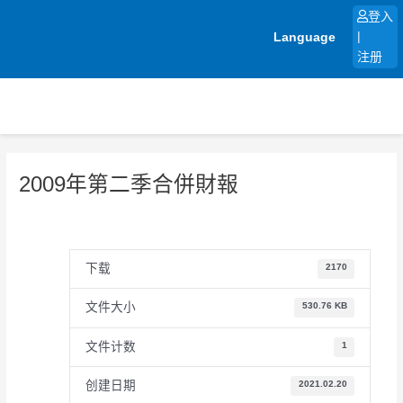
跳
登入
至
Language
|
内
注册
容
2009年第二季合併財報
下载
2170
文件大小
530.76 KB
文件计数
1
创建日期
2021.02.20