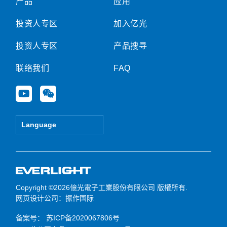
产品
应用
投资人专区
加入亿光
投资人专区
产品搜寻
联络我们
FAQ
Y
W
o
e
u
i
t
x
Language
u
i
b
n
e
Copyright ©2026億光電子工業股份有限公司 版權所有.
网页设计公司
：振作国际
备案号：
苏ICP备2020067806号