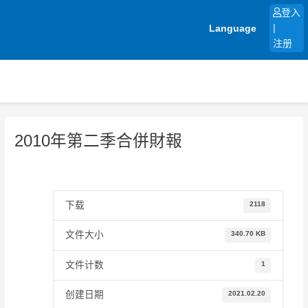
跳
登入
至
Language
|
内
注册
容
2010年第二季合併財報
下载
2118
文件大小
340.70 KB
文件计数
1
创建日期
2021.02.20