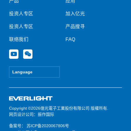
产品
应用
投资人专区
加入亿光
投资人专区
产品搜寻
联络我们
FAQ
Y
W
o
e
u
i
t
x
Language
u
i
b
n
e
Copyright ©2026億光電子工業股份有限公司 版權所有.
网页设计公司
：振作国际
备案号：
苏ICP备2020067806号