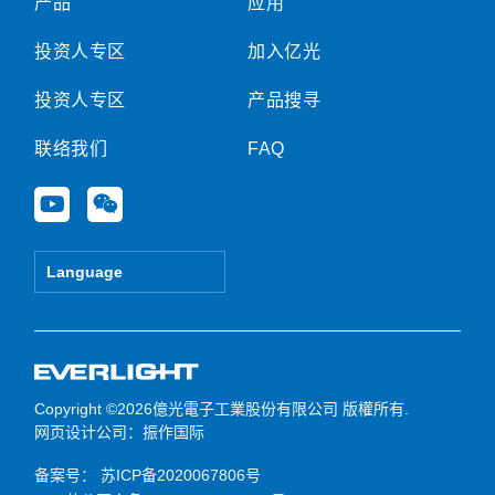
产品
应用
投资人专区
加入亿光
投资人专区
产品搜寻
联络我们
FAQ
Y
W
o
e
u
i
t
x
Language
u
i
b
n
e
Copyright ©2026億光電子工業股份有限公司 版權所有.
网页设计公司
：振作国际
备案号：
苏ICP备2020067806号