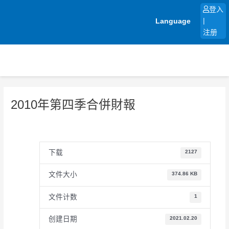
跳
登入
至
Language
|
内
注册
容
2010年第四季合併財報
下载
2127
文件大小
374.86 KB
文件计数
1
创建日期
2021.02.20