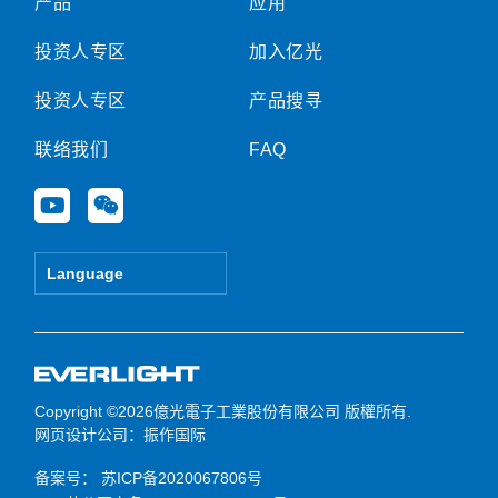
产品
应用
投资人专区
加入亿光
投资人专区
产品搜寻
联络我们
FAQ
Y
W
o
e
u
i
t
x
Language
u
i
b
n
e
Copyright ©2026億光電子工業股份有限公司 版權所有.
网页设计公司
：振作国际
备案号：
苏ICP备2020067806号