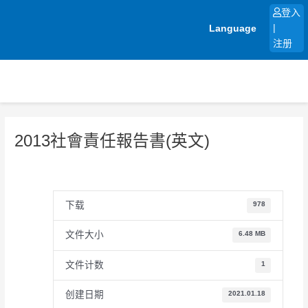
跳
登入
至
Language
|
内
注册
容
2013社會責任報告書(英文)
下载
978
文件大小
6.48 MB
文件计数
1
创建日期
2021.01.18