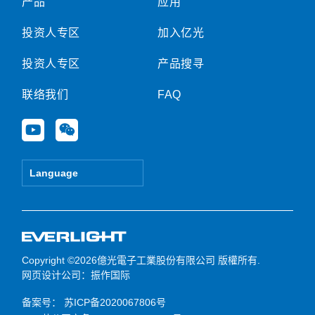
产品
应用
投资人专区
加入亿光
投资人专区
产品搜寻
联络我们
FAQ
Y
W
o
e
u
i
t
x
Language
u
i
b
n
e
Copyright ©2026億光電子工業股份有限公司 版權所有.
网页设计公司
：振作国际
备案号：
苏ICP备2020067806号