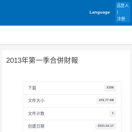
跳
登入
至
Language
|
内
注册
容
2013年第一季合併財報
下载
2158
文件大小
476.77 KB
文件计数
1
创建日期
2021.02.17