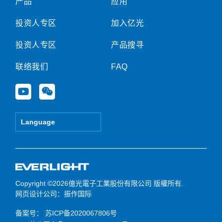
产品
应用
投资人专区
加入亿光
投资人专区
产品搜寻
联络我们
FAQ
Y
W
o
e
u
i
t
x
Language
u
i
b
n
e
Copyright ©2026億光電子工業股份有限公司 版權所有.
网页设计公司
：振作国际
备案号：
苏ICP备2020067806号