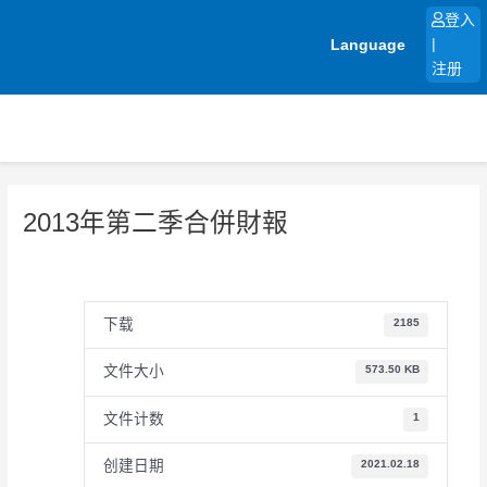
跳
登入
至
Language
|
内
注册
容
2013年第二季合併財報
下载
2185
文件大小
573.50 KB
文件计数
1
创建日期
2021.02.18