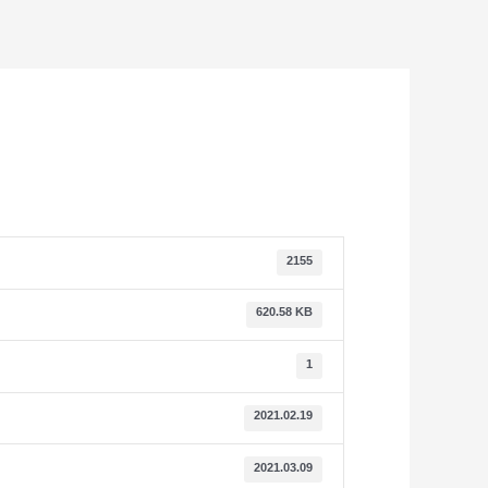
2155
620.58 KB
1
2021.02.19
2021.03.09