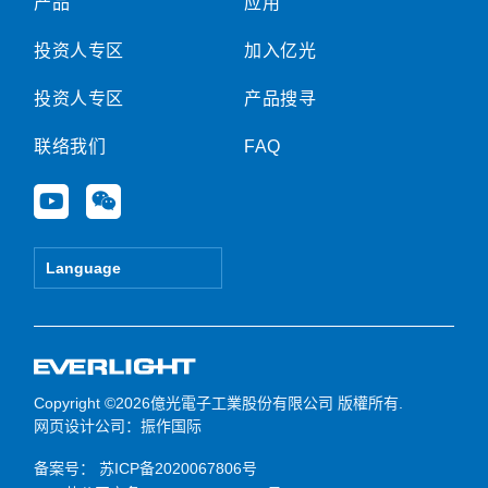
产品
应用
投资人专区
加入亿光
投资人专区
产品搜寻
联络我们
FAQ
Y
W
o
e
u
i
t
x
Language
u
i
b
n
e
Copyright ©2026億光電子工業股份有限公司 版權所有.
网页设计公司
：振作国际
备案号：
苏ICP备2020067806号