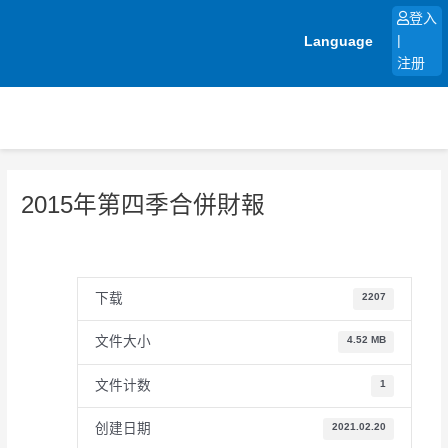
跳
登入
至
Language
|
内
注册
容
2015年第四季合併財報
下载
2207
文件大小
4.52 MB
文件计数
1
创建日期
2021.02.20