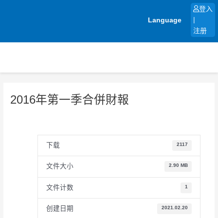
跳
登入
至
Language
|
内
注册
容
2016年第一季合併財報
下载
2117
文件大小
2.90 MB
文件计数
1
创建日期
2021.02.20