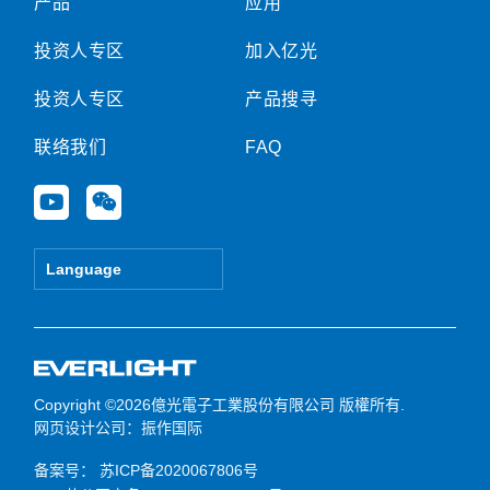
产品
应用
投资人专区
加入亿光
投资人专区
产品搜寻
联络我们
FAQ
Y
W
o
e
u
i
t
x
Language
u
i
b
n
e
Copyright ©2026億光電子工業股份有限公司 版權所有.
网页设计公司
：振作国际
备案号：
苏ICP备2020067806号