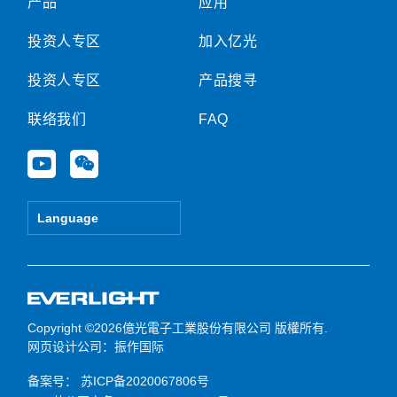
产品
应用
投资人专区
加入亿光
投资人专区
产品搜寻
联络我们
FAQ
Y
W
o
e
u
i
t
x
Language
u
i
b
n
e
Copyright ©2026億光電子工業股份有限公司 版權所有.
网页设计公司
：振作国际
备案号：
苏ICP备2020067806号