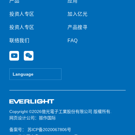
产品
应用
投资人专区
加入亿光
投资人专区
产品搜寻
联络我们
FAQ
Y
W
o
e
u
i
t
x
Language
u
i
b
n
e
Copyright ©2026億光電子工業股份有限公司 版權所有.
网页设计公司
：振作国际
备案号：
苏ICP备2020067806号