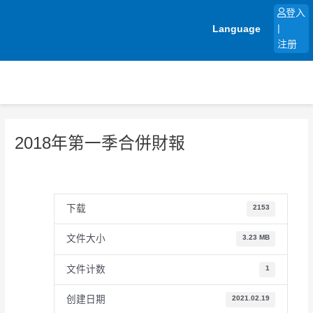
跳
登入
至
Language
|
内
注册
容
2018年第一季合併財報
下载
2153
文件大小
3.23 MB
文件计数
1
创建日期
2021.02.19