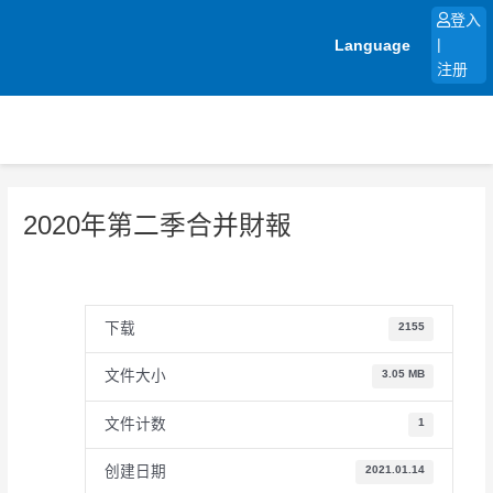
跳
登入
至
Language
|
内
注册
容
2020年第二季合并財報
下载
2155
文件大小
3.05 MB
文件计数
1
创建日期
2021.01.14