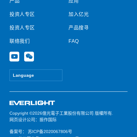
产品
应用
投资人专区
加入亿光
投资人专区
产品搜寻
联络我们
FAQ
Y
W
o
e
u
i
t
x
Language
u
i
b
n
e
Copyright ©2026億光電子工業股份有限公司 版權所有.
网页设计公司
：振作国际
备案号：
苏ICP备2020067806号