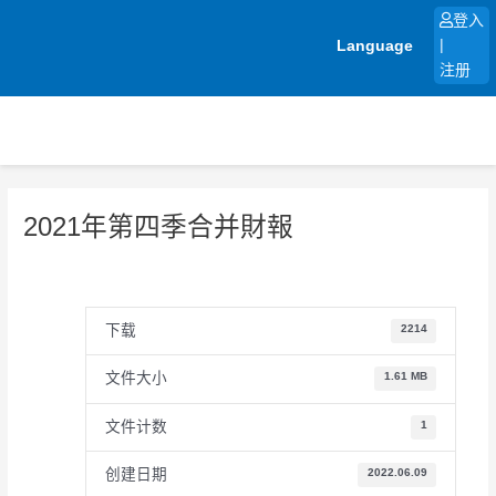
跳
登入
至
Language
|
内
注册
容
2021年第四季合并財報
下载
2214
文件大小
1.61 MB
文件计数
1
创建日期
2022.06.09