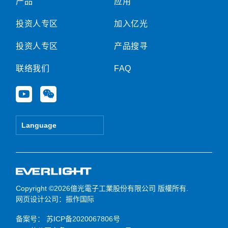
产品
应用
投资人专区
加入亿光
投资人专区
产品搜寻
联络我们
FAQ
Y
W
o
e
u
i
t
x
Language
u
i
b
n
e
Copyright ©2026億光電子工業股份有限公司 版權所有.
网页设计公司
：振作国际
备案号：
苏ICP备2020067806号