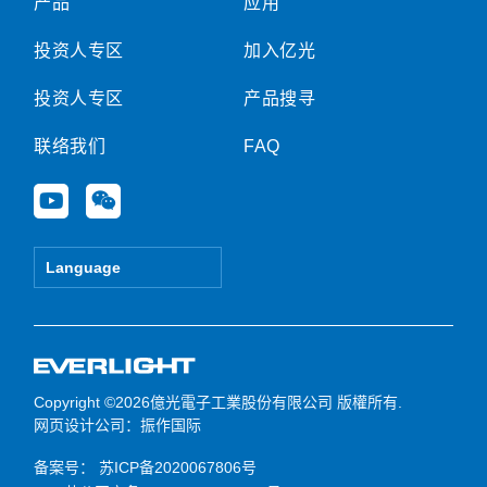
产品
应用
投资人专区
加入亿光
投资人专区
产品搜寻
联络我们
FAQ
Y
W
o
e
u
i
t
x
Language
u
i
b
n
e
Copyright ©2026億光電子工業股份有限公司 版權所有.
网页设计公司
：振作国际
备案号：
苏ICP备2020067806号