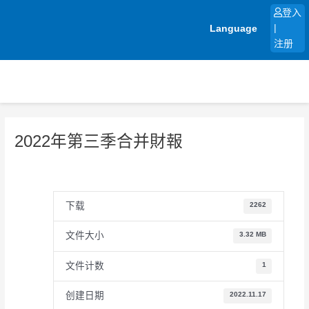
跳
登入
至
Language
|
内
注册
容
2022年第三季合并財報
下载
2262
文件大小
3.32 MB
文件计数
1
创建日期
2022.11.17