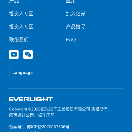
产品
应用
投资人专区
加入亿光
投资人专区
产品搜寻
联络我们
FAQ
Y
W
o
e
u
i
t
x
Language
u
i
b
n
e
Copyright ©2026億光電子工業股份有限公司 版權所有.
网页设计公司
：振作国际
备案号：
苏ICP备2020067806号