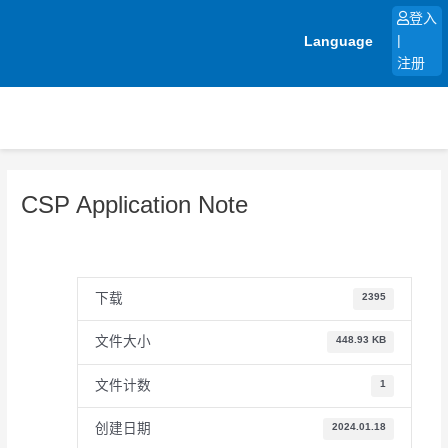
跳
登入
至
Language
|
内
注册
容
CSP Application Note
下载
2395
文件大小
448.93 KB
文件计数
1
创建日期
2024.01.18