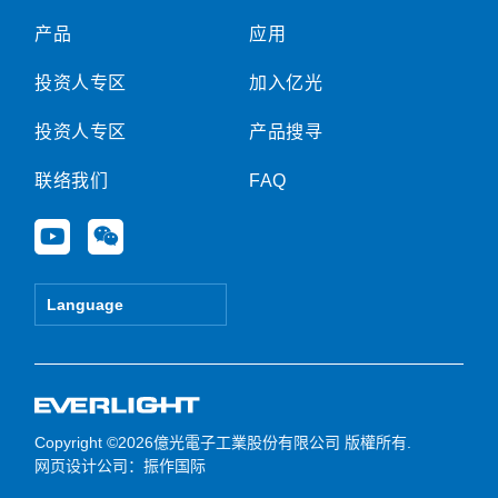
产品
应用
投资人专区
加入亿光
投资人专区
产品搜寻
联络我们
FAQ
Y
W
o
e
u
i
t
x
Language
u
i
b
n
e
Copyright ©2026億光電子工業股份有限公司 版權所有.
网页设计公司
：振作国际