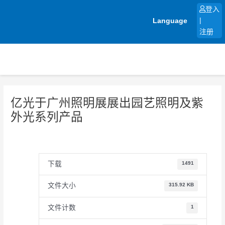
跳
登入
至
Language
|
内
注册
容
亿光于广州照明展展出园艺照明及紫
外光系列产品
下载
1491
文件大小
315.92 KB
文件计数
1