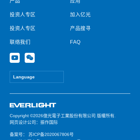
产品
应用
投资人专区
加入亿光
投资人专区
产品搜寻
联络我们
FAQ
Y
W
o
e
u
i
t
x
Language
u
i
b
n
e
Copyright ©2026億光電子工業股份有限公司 版權所有.
网页设计公司
：振作国际
备案号：
苏ICP备2020067806号