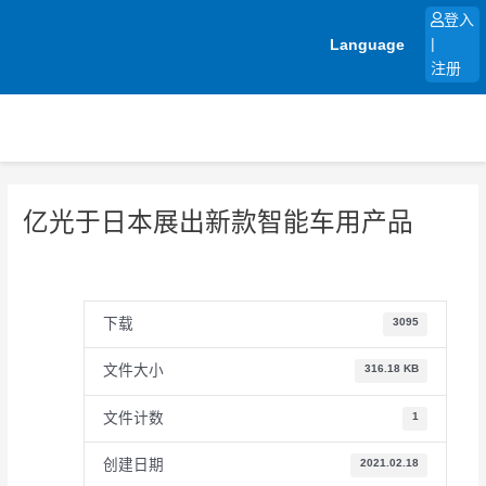
跳
登入
至
Language
|
内
注册
容
亿光于日本展出新款智能车用产品
下载
3095
文件大小
316.18 KB
文件计数
1
创建日期
2021.02.18