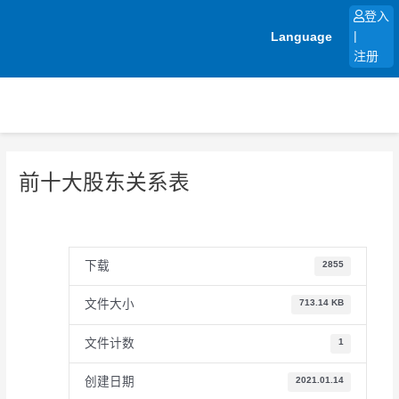
跳
登入
至
Language
|
内
注册
容
前十大股东关系表
下载
2855
文件大小
713.14 KB
文件计数
1
创建日期
2021.01.14