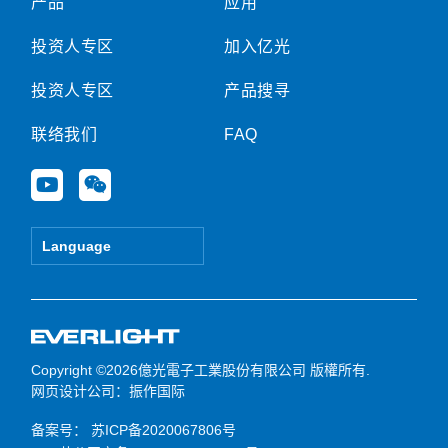
产品
应用
投资人专区
加入亿光
投资人专区
产品搜寻
联络我们
FAQ
Y
W
o
e
u
i
t
x
Language
u
i
b
n
e
Copyright ©2026億光電子工業股份有限公司 版權所有.
网页设计公司
：振作国际
备案号：
苏ICP备2020067806号