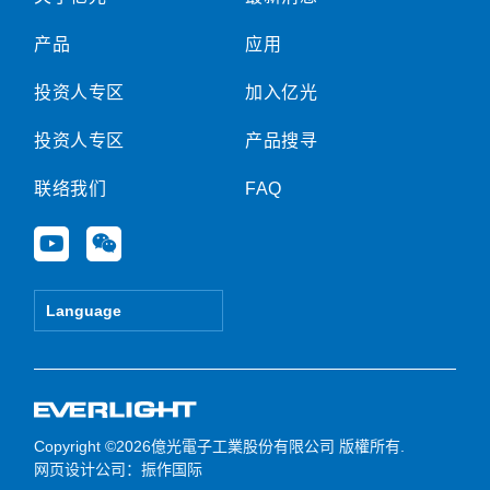
产品
应用
投资人专区
加入亿光
投资人专区
产品搜寻
联络我们
FAQ
Y
W
o
e
u
i
t
x
Language
u
i
b
n
e
Copyright ©2026億光電子工業股份有限公司 版權所有.
网页设计公司
：振作国际