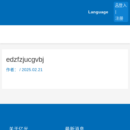
跳
登入
至
Language
|
内
注册
容
edzfzjucgvbj
作者：
/
2025.02.21
关于亿光
最新消息