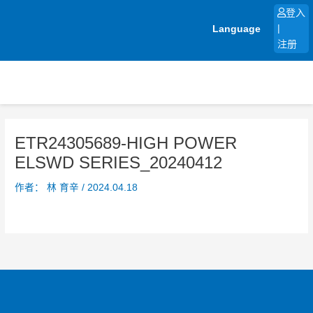
跳
登入
至
Language
|
内
注册
容
ETR24305689-HIGH POWER
ELSWD SERIES_20240412
作者：
林 育辛
/
2024.04.18