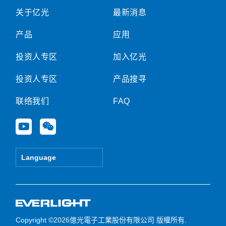
关于亿光
最新消息
产品
应用
投资人专区
加入亿光
投资人专区
产品搜寻
联络我们
FAQ
Y
W
o
e
u
i
t
x
Language
u
i
b
n
e
Copyright ©2026億光電子工業股份有限公司 版權所有.