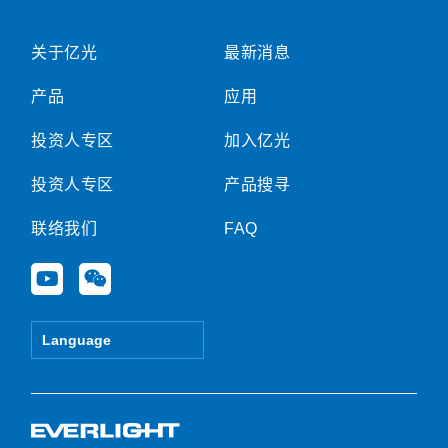
关于亿光
最新消息
产品
应用
投资人专区
加入亿光
投资人专区
产品搜寻
联络我们
FAQ
Y
W
o
e
u
i
t
x
Language
u
i
b
n
e