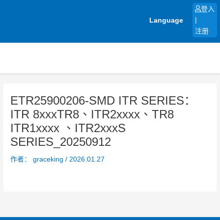
跳
登入
至
Language
|
内
注册
容
ETR25900206-SMD ITR SERIES：
ITR 8xxxTR8、ITR2xxxx、TR8
ITR1xxxx 、ITR2xxxS
SERIES_20250912
作者：
graceking
/
2026.01.27