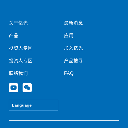
关于亿光
最新消息
产品
应用
投资人专区
加入亿光
投资人专区
产品搜寻
联络我们
FAQ
Y
W
o
e
u
i
t
x
Language
u
i
b
n
e