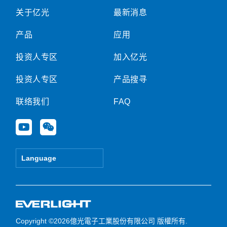
关于亿光
最新消息
产品
应用
投资人专区
加入亿光
投资人专区
产品搜寻
联络我们
FAQ
Y
W
o
e
u
i
t
x
Language
u
i
b
n
e
Copyright ©2026億光電子工業股份有限公司 版權所有.