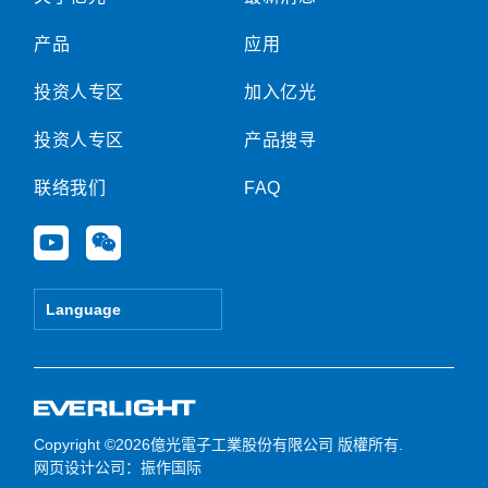
产品
应用
投资人专区
加入亿光
投资人专区
产品搜寻
联络我们
FAQ
Y
W
o
e
u
i
t
x
Language
u
i
b
n
e
Copyright ©2026億光電子工業股份有限公司 版權所有.
网页设计公司
：振作国际