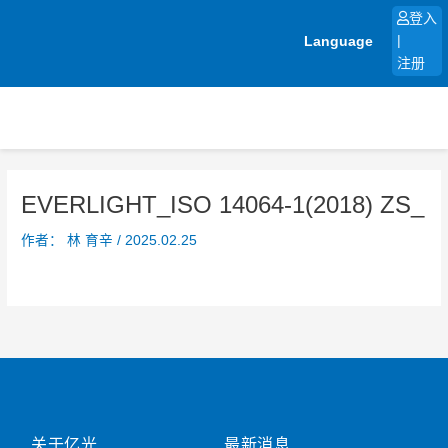
跳
登入
至
Language
|
内
注册
容
EVERLIGHT_ISO 14064-1(2018) ZS_
作者：
林 育辛
/
2025.02.25
关于亿光
最新消息